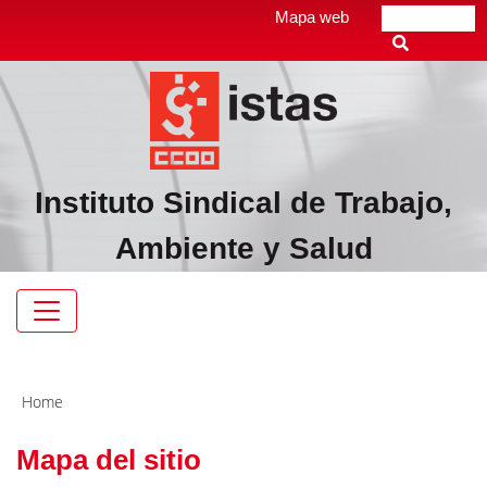
Pasar
Top
Mapa web
Buscar
al
header
contenido
menú
principal
Instituto Sindical de Trabajo,
Ambiente y Salud
Navegación
principal
Home
Mapa del sitio