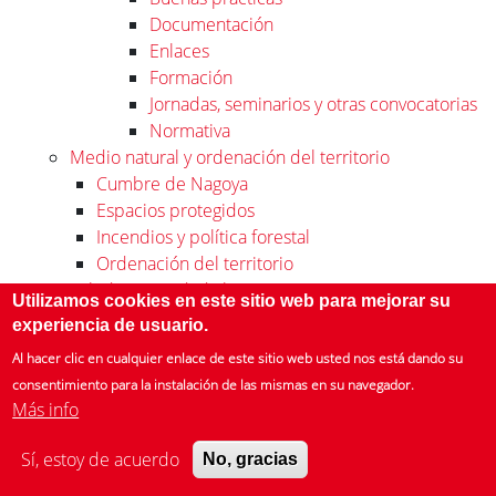
Documentación
Enlaces
Formación
Jornadas, seminarios y otras convocatorias
Normativa
Medio natural y ordenación del territorio
Cumbre de Nagoya
Espacios protegidos
Incendios y política forestal
Ordenación del territorio
Salud y seguridad alimentaria
Utilizamos cookies en este sitio web para mejorar su
Agricultura y ganadería sostenibles
experiencia de usuario.
Transgénicos
Al hacer clic en cualquier enlace de este sitio web usted nos está dando su
Sociedad y sostenibilidad
consentimiento para la instalación de las mismas en su navegador.
Derechos medioambientales trabajadores
Más info
Empleo, economía y sostenibilidad
Empleo verde y local
Sí, estoy de acuerdo
No, gracias
Green jobs