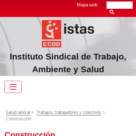
Pasar
Top
Mapa web
Buscar
al
header
contenido
menú
principal
Instituto Sindical de Trabajo,
Ambiente y Salud
Navegación
principal
Salud laboral
>
Trabajos, trabajadores y colectivos
>
Construcción
Construcción