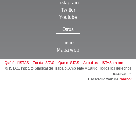
Instagram
Twitter
Youtube
Otros
Inicio
Mapa web
Què és l'ISTAS
Zer da ISTAS
Que é ISTAS
About us
ISTAS en bref
© ISTAS, Instituto Sindical de Trabajo, Ambiente y Salud. Todos los derechos
reservados
Desarrollo web de
Neenot