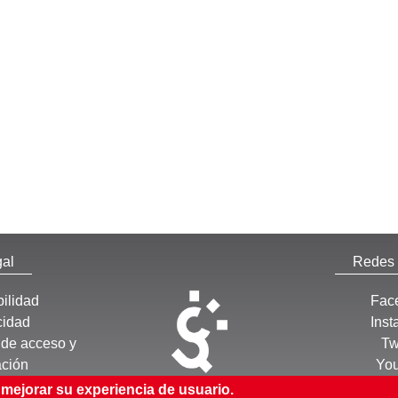
al
Redes 
ilidad
Fac
cidad
Ins
de acceso y
Tw
ación
You
 mejorar su experiencia de usuario.