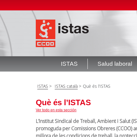
Pasar
Top
al
header
contenido
menú
principal
ISTAS
Salud laboral
Navegación
principal
ISTAS
>
ISTAS català
>
Què és l’ISTAS
Què és l’ISTAS
Ver todo en esta sección
L’Institut Sindical de Treball, Ambient i Salut
promoguda per Comissions Obreres (CCOO) amb l
millora de les condicions de treball, la protecc