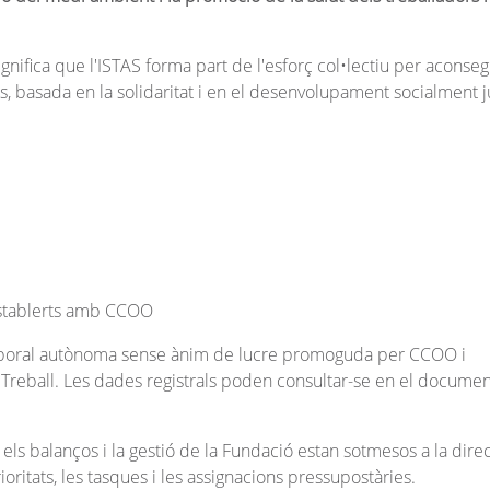
nifica que l'ISTAS forma part de l'esforç col•lectiu per aconseg
s, basada en la solidaritat i en el desenvolupament socialment ju
s establerts amb CCOO
 laboral autònoma sense ànim de lucre promoguda per CCOO i
e Treball. Les dades registrals poden consultar-se en el documen
 els balanços i la gestió de la Fundació estan sotmesos a la direc
ioritats, les tasques i les assignacions pressupostàries.