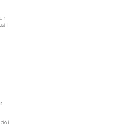
uir
st i
t
ció i