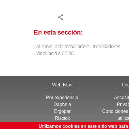
En esta sección:
Al servei dels treballadors i treballadores
Vinculació a CCOO
Web Istas
Leg
Por experiencia
Accesib
Daphnia
Priva
Ergopar
Condiciones 
Risctox
utiliz
CoPsoQ
Utilizamos cookies en este sitio web para