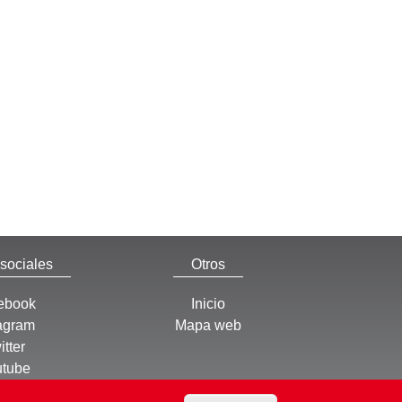
sociales
Otros
ebook
Inicio
tagram
Mapa web
itter
tube