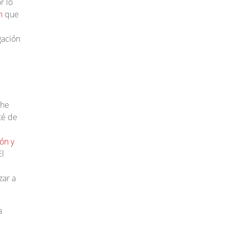
r lo
n
que
gación
che
té de
ón y
El
zar a
a