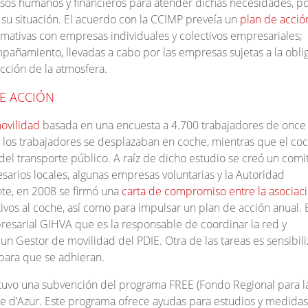
sos humanos y financieros para atender dichas necesidades, po
 su situación. El acuerdo con la CCIMP preveía un
plan de acció
rmativas con empresas individuales y colectivos empresariales;
añamiento, llevadas a cabo por las empresas sujetas a la obli
ección de la atmosfera.
DE ACCIÓN
ovilidad
basada en una encuesta a 4.700 trabajadores de once
los trabajadores se desplazaban en coche, mientras que el co
l transporte público. A raíz de dicho estudio se creó un comi
arios locales, algunas empresas voluntarias y la Autoridad
nte, en 2008 se firmó una
carta de compromiso entre la asociaci
vos al coche, así como para impulsar un plan de acción anual. 
resarial GIHVA que es la responsable de coordinar la red y
 un Gestor de movilidad del PDIE. Otra de las tareas es sensibili
para que se adhieran.
tuvo una subvención del programa FREE (Fondo Regional para l
te d’Azur. Este programa ofrece ayudas para estudios y medidas