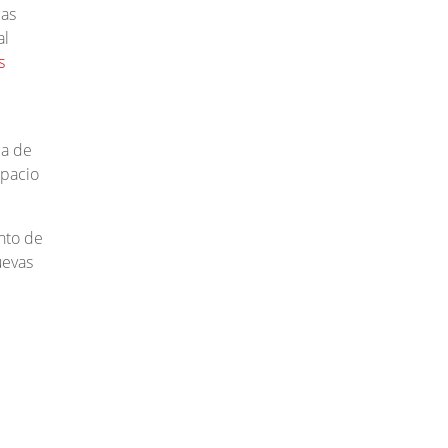
las
al
s
da de
spacio
nto de
uevas