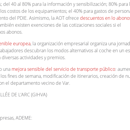
; del 40 al 80% para la información y sensibilización; 80% para 
los costos de los equipamientos; el 40% para gastos de person
ento del PDIE. Asimismo, la AOT ofrece
descuentos en lo abono
ambién existen exenciones de las cotizaciones sociales si el
hos abonos.
enible europea
, la organización empresarial organiza una jorna
trabajadores descubran los modos alternativos al coche en un e
n diversas actividades y premios.
do una
mejora sensible del servicio de transporte público
: aume
 los fines de semana, modificación de itinerarios, creación de n
on el departamento vecino de Var.
LÉE DE L’ARC (GIHVA)
mpresas, ADEME: