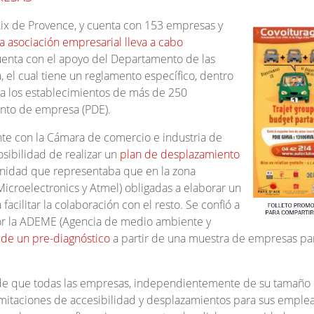
’Aix de Provence, y cuenta con 153 empresas y
a asociación empresarial lleva a cabo
cuenta con el apoyo del Departamento de las
 el cual tiene un reglamento específico, dentro
 a los establecimientos de más de 250
ento de empresa (PDE).
te con la Cámara de comercio e industria de
osibilidad de realizar un
plan de desplazamiento
unidad que representaba que en la zona
icroelectronics y Atmel) obligadas a elaborar un
acilitar la colaboración con el resto. Se confió a
por la ADEME (Agencia de medio ambiente y
 de un pre-diagnóstico
a partir de una muestra de empresas pa
 de que todas las empresas, independientemente de su tamaño
imitaciones de accesibilidad y desplazamientos para sus emple