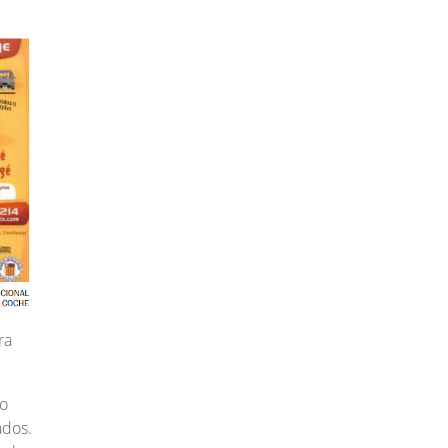
ra
 o
ados.