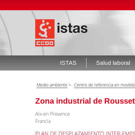
Pasar
Top
al
header
contenido
menú
principal
ISTAS
Salud laboral
Navegación
principal
Medio ambiente
>
Centro de referencia en movilida
Zona industrial de Rousset
Aix-en Provence
Francia
PLAN DE DESPLAZAMIENTO INTER-EMP