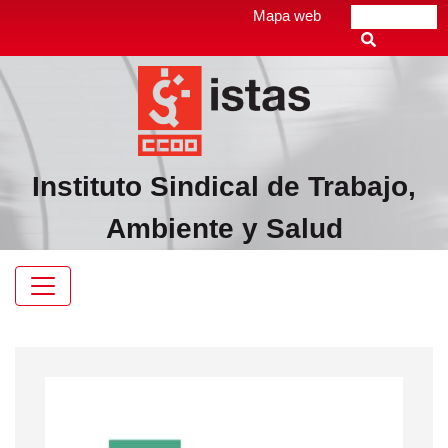
Pasar
Top
Mapa web
Buscar
al
header
contenido
menú
principal
Instituto Sindical de Trabajo,
Ambiente y Salud
Navegación
principal