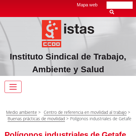
Pasar
Top
Mapa web
Buscar
al
header
contenido
menú
principal
Instituto Sindical de Trabajo,
Ambiente y Salud
Navegación
principal
Medio ambiente
>
Centro de referencia en movilidad al trabajo
>
Buenas prácticas de movilidad
>
Polígonos industriales de Getafe
Polígonos industriales de Getafe