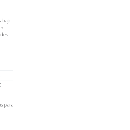
rabajo
ben
ades
C
C
as para