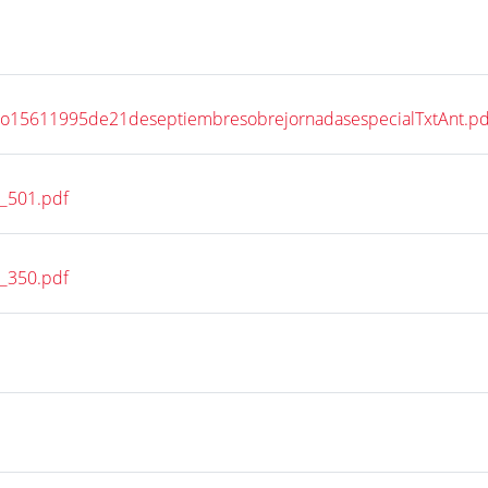
eto15611995de21deseptiembresobrejornadasespecialTxtAnt.pd
p_501.pdf
p_350.pdf