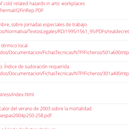
cold related hazards in artic workplaces
/Thermal/I2FinRep.PDF
bre, sobre jornadas especiales de trabajo.
idos/Normativa/TextosLegales/RD/1995/1561_95/PDFs/realdecr
 térmico local
nidos/Documentacion/FichasTecnicas/NTP/Ficheros/501a600/nt
o. Índice de sudoración requerida
nidos/Documentacion/FichasTecnicas/NTP/Ficheros/301a400/nt
tress/index.html
 calor del verano de 2003 sobre la mortalidad.
/sespas2004p250-258.pdf