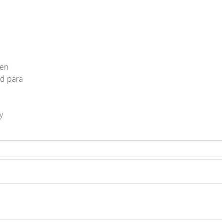
ben
ad para
y