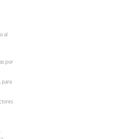
o al
as por
, para
ctores
s
ra