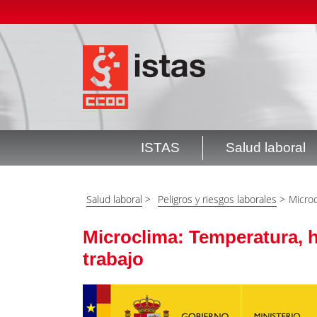
Pasar
Top
al
header
contenido
menú
principal
ISTAS
Salud laboral
Navegación
principal
Salud laboral
>
Peligros y riesgos laborales
>
Microc
Microclima: Temperatura, h
trabajo