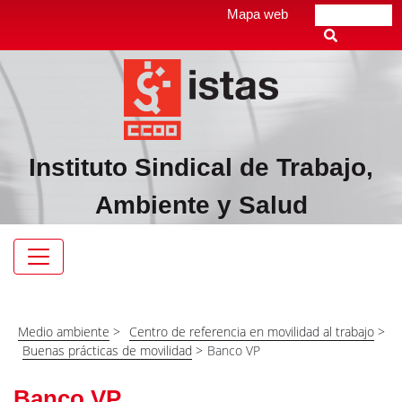
Pasar
Top
Mapa web
Buscar
al
header
contenido
menú
principal
Instituto Sindical de Trabajo,
Ambiente y Salud
Navegación
principal
Medio ambiente
>
Centro de referencia en movilidad al trabajo
>
Buenas prácticas de movilidad
>
Banco VP
Banco VP