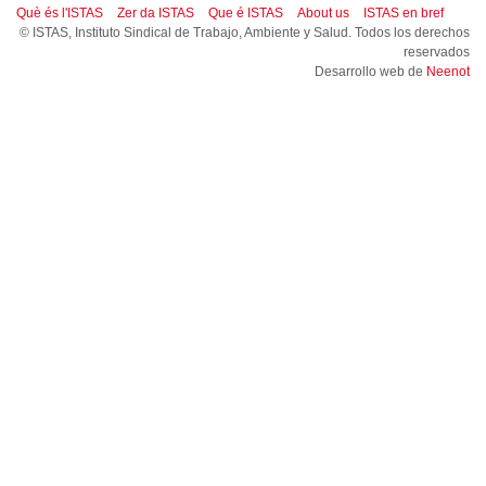
Què és l'ISTAS
Zer da ISTAS
Que é ISTAS
About us
ISTAS en bref
© ISTAS, Instituto Sindical de Trabajo, Ambiente y Salud. Todos los derechos
reservados
Desarrollo web de
Neenot