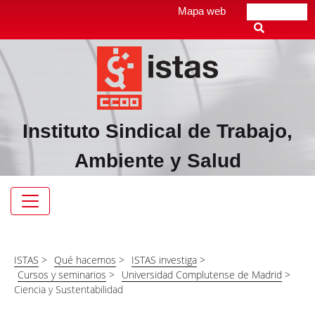
Pasar
Top
Mapa web
Buscar
al
header
contenido
menú
principal
Instituto Sindical de Trabajo,
Ambiente y Salud
Navegación
principal
ISTAS
>
Qué hacemos
>
ISTAS investiga
>
Cursos y seminarios
>
Universidad Complutense de Madrid
>
Ciencia y Sustentabilidad