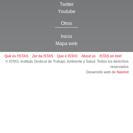
Twitter
Youtube
Otros
Inicio
Mapa web
Què és l'ISTAS
Zer da ISTAS
Que é ISTAS
About us
ISTAS en bref
© ISTAS, Instituto Sindical de Trabajo, Ambiente y Salud. Todos los derechos
reservados
Desarrollo web de
Neenot