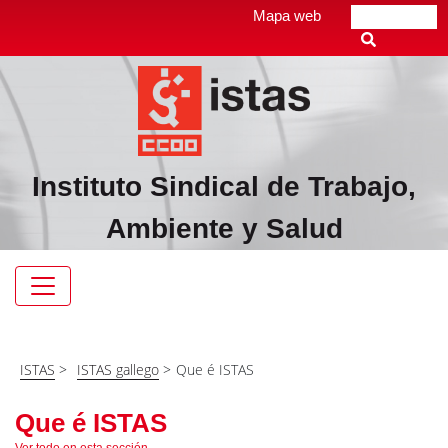
Pasar
Top
Mapa web
Buscar
al
header
contenido
menú
principal
Instituto Sindical de Trabajo,
Ambiente y Salud
Navegación
principal
ISTAS
>
ISTAS gallego
>
Que é ISTAS
Que é ISTAS