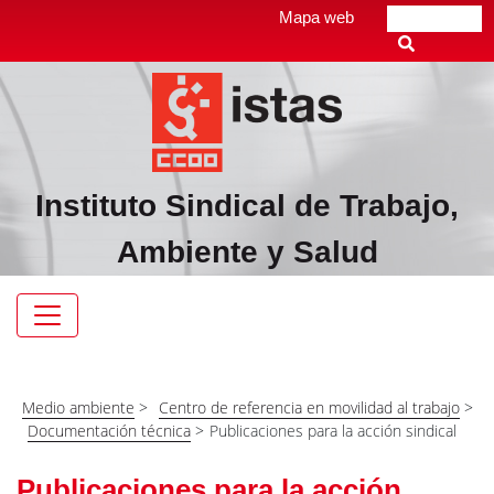
Pasar
Top
Mapa web
Buscar
al
header
contenido
menú
principal
Instituto Sindical de Trabajo,
Ambiente y Salud
Navegación
principal
Medio ambiente
>
Centro de referencia en movilidad al trabajo
>
Documentación técnica
>
Publicaciones para la acción sindical
Publicaciones para la acción