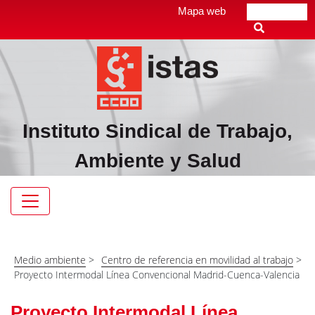
Pasar
Top
Mapa web
Buscar
al
header
contenido
menú
principal
Instituto Sindical de Trabajo,
Ambiente y Salud
Navegación
principal
Medio ambiente
>
Centro de referencia en movilidad al trabajo
>
Proyecto Intermodal Línea Convencional Madrid-Cuenca-Valencia
Proyecto Intermodal Línea