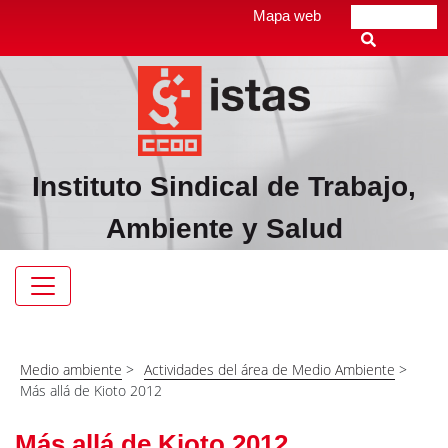
Pasar
Top
Mapa web
Buscar
al
header
contenido
menú
principal
Instituto Sindical de Trabajo,
Ambiente y Salud
Navegación
principal
Medio ambiente
>
Actividades del área de Medio Ambiente
>
Más allá de Kioto 2012
Más allá de Kioto 2012