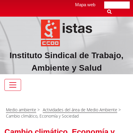
Pasar
Top
Mapa web
Buscar
al
header
contenido
menú
principal
Instituto Sindical de Trabajo,
Ambiente y Salud
Navegación
principal
Medio ambiente
>
Actividades del área de Medio Ambiente
>
Cambio climático, Economía y Sociedad
Cambio climático, Economía y