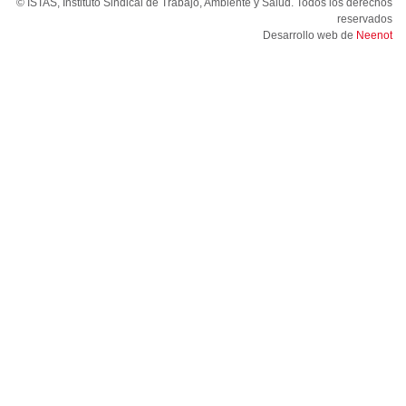
© ISTAS, Instituto Sindical de Trabajo, Ambiente y Salud. Todos los derechos
reservados
Desarrollo web de
Neenot