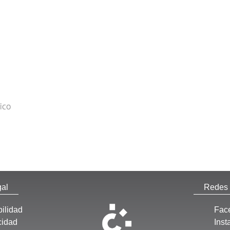
ico
al
Redes 
ilidad
Fac
cidad
Ins