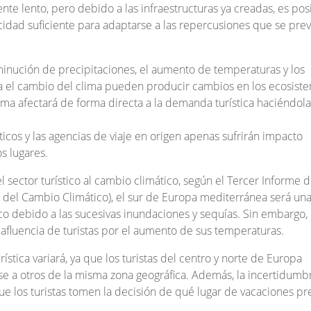
nte lento, pero debido a las infraestructuras ya creadas, es pos
cidad suficiente para adaptarse a las repercusiones que se pre
minución de precipitaciones, el aumento de temperaturas y los
a el cambio del clima pueden producir cambios en los ecosist
ima afectará de forma directa a la demanda turística haciéndola
icos y las agencias de viaje en origen apenas sufrirán impacto
os lugares.
l sector turístico al cambio climático, según el Tercer Informe 
 del Cambio Climático), el sur de Europa mediterránea será un
co debido a las sucesivas inundaciones y sequías. Sin embargo, 
afluencia de turistas por el aumento de sus temperaturas.
tica variará, ya que los turistas del centro y norte de Europa
se a otros de la misma zona geográfica. Además, la incertidumb
 los turistas tomen la decisión de qué lugar de vacaciones pr