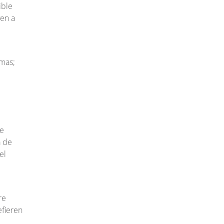
ible
ven a
emas;
de
a de
el
re
efieren