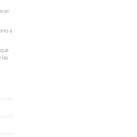
recer
ores a
 que
 las