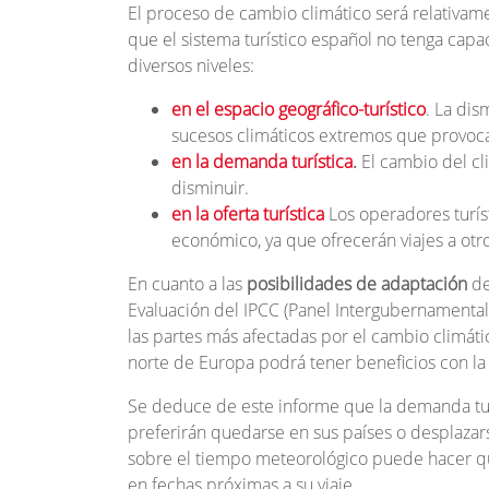
El proceso de cambio climático será relativame
que el sistema turístico español no tenga capa
diversos niveles:
en el espacio geográfico-turístico
. La dis
sucesos climáticos extremos que provoc
en la demanda turística
.
El cambio del cl
disminuir.
en la oferta turística
Los operadores turíst
económico, ya que ofrecerán viajes a otr
En cuanto a las
posibilidades de adaptación
de
Evaluación del IPCC (Panel Intergubernamental
las partes más afectadas por el cambio climáti
norte de Europa podrá tener beneficios con la 
Se deduce de este informe que la demanda turís
preferirán quedarse en sus países o desplazar
sobre el tiempo meteorológico puede hacer que
en fechas próximas a su viaje.