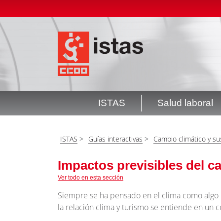
Pasar
Top
al
header
contenido
menú
principal
ISTAS
Salud laboral
Navegación
principal
ISTAS
>
Guías interactivas
>
Cambio climático y su
Impactos previsibles del c
Ver todo en esta sección
Siempre se ha pensado en el clima como algo r
la relación clima y turismo se entiende en un