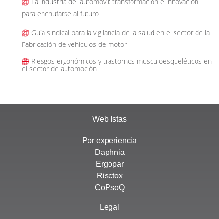
La industria del automóvil: transformación e innovación
para enchufarse al futuro
Guía sindical para la vigilancia de la salud en el sector de la
Fabricación de vehículos de motor
Riesgos ergonómicos y trastornos musculoesqueléticos en
el sector de automoción
Web Istas
Por experiencia
Daphnia
Ergopar
Risctox
CoPsoQ
Legal