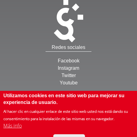
Redes sociales
Facebook
Instagram
Twitter
Youtube
Otros
Utilizamos cookies en este sitio web para mejorar su
experiencia de usuario.
Inicio
Al hacer clic en cualquier enlace de este sitio web usted nos está dando su
Mapa web
consentimiento para la instalación de las mismas en su navegador.
Más info
Què és l'ISTAS
Zer da ISTAS
Que é ISTAS
About us
ISTAS en bref
© ISTAS, Instituto Sindical de Trabajo, Ambiente y Salud. Todos los derechos