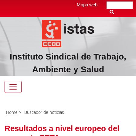
Pasar
Top
Mapa web
Buscar
al
header
contenido
menú
principal
Instituto Sindical de Trabajo,
Ambiente y Salud
Navegación
principal
Home
>
Buscador de noticias
Resultados a nivel europeo del