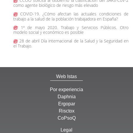
CCOO solicita al Gobierno la clasificación del SARS-CoV-2
como agente biológico de riesgo más elevado
COVID-19. ¿Cómo afectan las actuales condiciones de
trabajo a la salud de la población trabajadora en España?
1º de mayo 2020. Trabajo y Servicios Públicos. Otro
modelo social y económico es posible
28 de abril Día internacional de la Salud y la Seguridad en
el Trabajo.
Web Istas
Por experiencia
Daphnia
Ergopar
Risctox
CoPsoQ
Legal