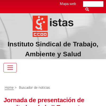
Pasar
Top
Mapa web
Buscar
al
header
contenido
menú
principal
Instituto Sindical de Trabajo,
Ambiente y Salud
Navegación
principal
Home
>
Buscador de noticias
Jornada de presentación de