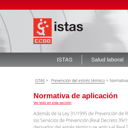
Pasar
Top
al
header
contenido
menú
principal
ISTAS
Salud laboral
Navegación
principal
ISTAS
>
Prevención del estrés térmico
>
Normativa
Normativa de aplicación
Ver todo en esta sección
Además de la Ley 31/1995 de Prevención de R
los Servicios de Prevención (Real Decreto 39/1
derivados del estrés térmico se aplica el Real 