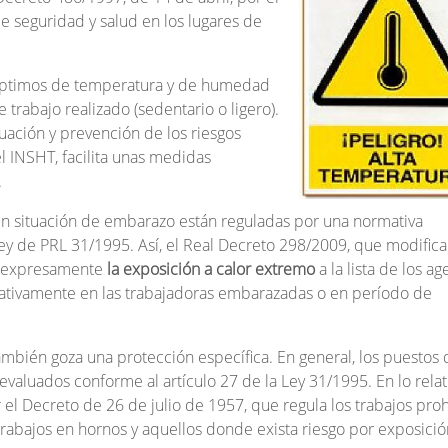
e seguridad y salud en los lugares de
os óptimos de temperatura y de humedad
e trabajo realizado (sedentario o ligero).
luación y prevención de los riesgos
 el INSHT, facilita unas medidas
.
en situación de embarazo están reguladas por una normativa
 Ley de PRL 31/1995. Así, el Real Decreto 298/2009, que modifica
yó expresamente
la exposición a calor extremo
a la lista de los ag
gativamente en las trabajadoras embarazadas o en período de
ambién goza una protección específica. En general, los puestos 
valuados conforme al artículo 27 de la Ley 31/1995. En lo relati
 el Decreto de 26 de julio de 1957, que regula los trabajos pro
 trabajos en hornos y aquellos donde exista riesgo por exposició