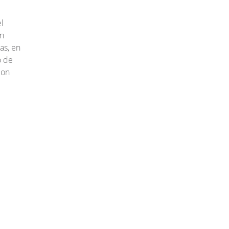
l
en
as, en
o de
con