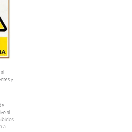
 al
entes y
de
vo al
hibidos
n a