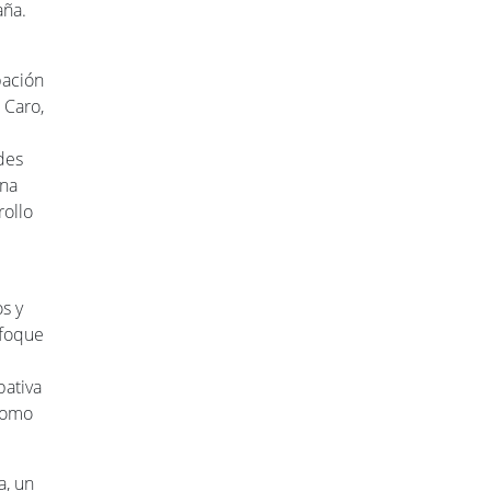
aña.
pación
 Caro,
des
una
rollo
s y
nfoque
pativa
 como
a, un