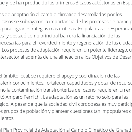
gue y se han producido los primeros 3 casos autóctonos en Esp
es de adaptación al cambio climático desarrollados por los
casos se subrayaron la importancia de los procesos de partici
n para lograr estrategias más exitosas. En palabras de Esperanza
es” y destacó como principal barrera la financiación de las
s necesarias para el reverdecimiento y regeneración de las ciuda
o. Los procesos de adaptación requieren un potente liderazgo, 
ntersectorial además de una alineación a los Objetivos de Desar
 ámbito local, se requiere el apoyo y coordinación de las
sferir conocimientos, fortalecer capacidades y dotar de recurso
mo la contaminación transfronteriza del ozono, requieren un e
ntó Amparo Pernichi. La adaptación es un reto no solo para las
ico. A pesar de que la sociedad civil cordobesa es muy partici
los grupos de población y plantear cuestiones tan impopulares
ientos.
l Plan Provincial de Adaptación al Cambio Climático de Granad