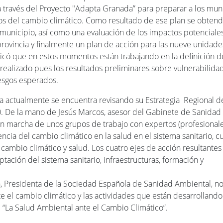
a través del Proyecto "Adapta Granada” para preparar a los mun
ctos del cambio climático. Como resultado de ese plan se obten
unicipio, así como una evaluación de los impactos potenciales
provincia y finalmente un plan de acción para las nueve unidade
plicó que en estos momentos están trabajando en la definición d
 realizado pues los resultados preliminares sobre vulnerabilida
esgos esperados.
a actualmente se encuentra revisando su Estrategia Regional d
. De la mano de Jesús Marcos, asesor del Gabinete de Sanidad
en marcha de unos grupos de trabajo con expertos (profesional
ncia del cambio climático en la salud en el sistema sanitario, c
 cambio climático y salud. Los cuatro ejes de acción resultantes
tación del sistema sanitario, infraestructuras, formación y
ín, Presidenta de la Sociedad Española de Sanidad Ambiental, n
te el cambio climático y las actividades que están desarrollando
“La Salud Ambiental ante el Cambio Climático”.