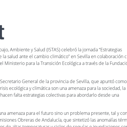
abajo, Ambiente y Salud (ISTAS) celebró la jornada “Estrategias
e la salud ante el cambio climático” en Sevilla en colaboración 
 Ministerio para la Transición Ecológica a través de la Fundaci
 Secretario General de la provincia de Sevilla, que apuntó como
sis ecológica y climática son una amenaza para la sociedad, la
 hacen falta estrategias colectivas para abordarlo desde una
una amenaza para el futuro sino un problema presente, tal y c
isiones Obreras de Andalucía, que sintetizó las anomalías térm
os de altas temperaturas y ciclos de sequías e inundaciones co