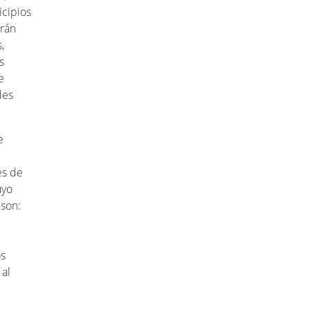
icipios
drán
,
s
e
des
e
es de
uyo
 son:
os
 al