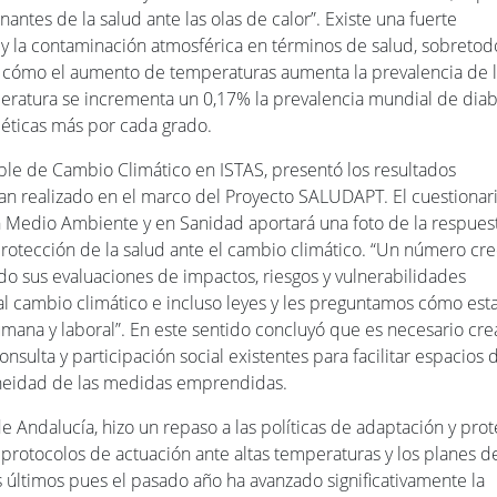
nantes de la salud ante las olas de calor”. Existe una fuerte
y la contaminación atmosférica en términos de salud, sobretod
 cómo el aumento de temperaturas aumenta la prevalencia de 
ratura se incrementa un 0,17% la prevalencia mundial de diab
béticas más por cada grado.
e de Cambio Climático en ISTAS, presentó los resultados
an realizado en el marco del Proyecto SALUDAPT. El cuestionar
n Medio Ambiente y en Sanidad aportará una foto de la respues
 protección de la salud ante el cambio climático. “Un número cr
 sus evaluaciones de impactos, riesgos y vulnerabilidades
 al cambio climático e incluso leyes y les preguntamos cómo es
mana y laboral”. En este sentido concluyó que es necesario cre
nsulta y participación social existentes para facilitar espacios 
oneidad de las medidas emprendidas.
de Andalucía, hizo un repaso a las políticas de adaptación y pro
s protocolos de actuación ante altas temperaturas y los planes d
 últimos pues el pasado año ha avanzado significativamente la