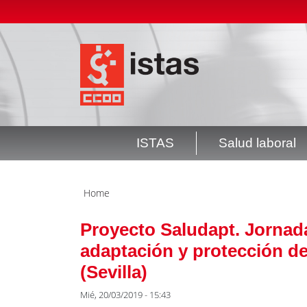
Pasar
Top
al
header
contenido
menú
principal
ISTAS
Salud laboral
Navegación
principal
Home
Proyecto Saludapt. Jornada 
adaptación y protección de
(Sevilla)
Mié, 20/03/2019 - 15:43