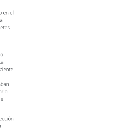
o en el
la
etes.
io
ta
eciente
taban
ar o
de
tección
e