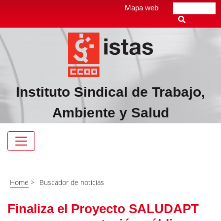
Pasar
Top
Mapa web
Buscar
al
header
contenido
menú
principal
Instituto Sindical de Trabajo,
Ambiente y Salud
Navegación
principal
Home
>
Buscador de noticias
Finaliza el Proyecto SALUDAPT