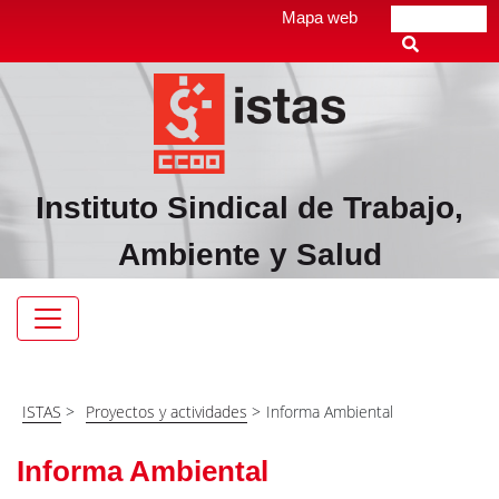
Pasar
Top
Mapa web
Buscar
al
header
contenido
menú
principal
Instituto Sindical de Trabajo,
Ambiente y Salud
Navegación
principal
ISTAS
>
Proyectos y actividades
>
Informa Ambiental
Informa Ambiental