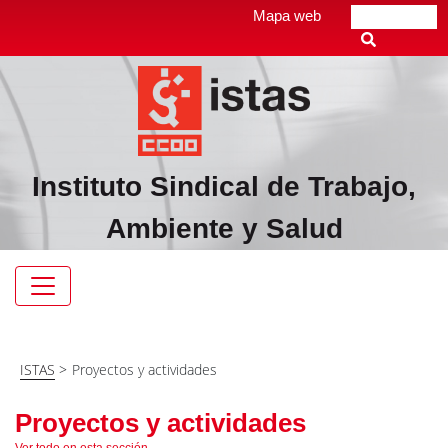
Pasar
Top
Mapa web
Buscar
al
header
contenido
menú
principal
Instituto Sindical de Trabajo,
Ambiente y Salud
Navegación
principal
ISTAS
>
Proyectos y actividades
Proyectos y actividades