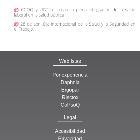
CCOO y UGT reclaman la plena integración de la salud
laboral en la salud pública
28 de abril Día internacional de la Salud y la Seguridad en
el Trabajo.
Web Istas
Por experiencia
Daphnia
Ergopar
Risctox
CoPsoQ
Legal
Accesibilidad
Privacidad