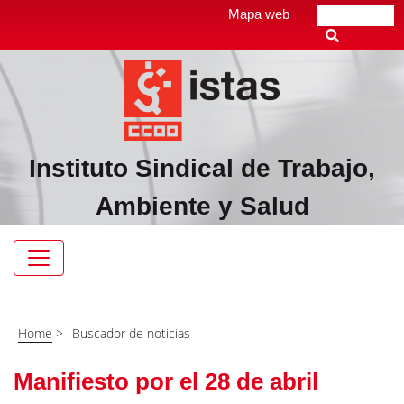
Pasar
Top
Mapa web
Buscar
al
header
contenido
menú
principal
Instituto Sindical de Trabajo,
Ambiente y Salud
Navegación
principal
Home
>
Buscador de noticias
Manifiesto por el 28 de abril