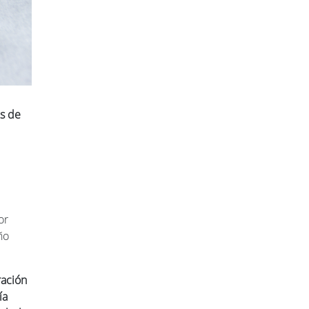
és de
or
ño
ración
ía