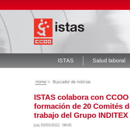
Pasar
Top
al
header
contenido
menú
principal
ISTAS
Salud laboral
Navegación
principal
Home
>
Buscador de noticias
ISTAS colabora con CCOO d
formación de 20 Comités d
trabajo del Grupo INDITEX
Jue, 03/03/2022 - 08:45