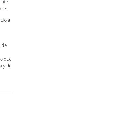
ente
amos.
icio a
s de
os que
a y de