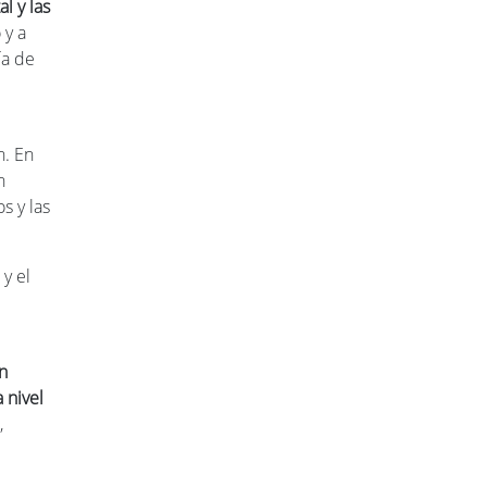
l y las
 y a
ía de
n. En
n
s y las
y el
un
 nivel
,