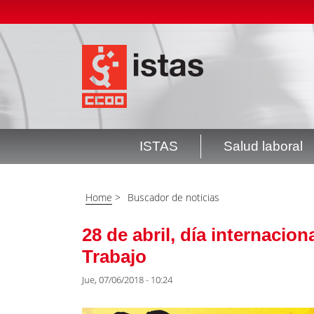
Pasar
Top
al
header
contenido
menú
principal
ISTAS
Salud laboral
Navegación
principal
Home
>
Buscador de noticias
28 de abril, día internacion
Trabajo
Jue, 07/06/2018 - 10:24