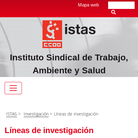
Pasar
Top
Mapa web
Buscar
al
header
contenido
menú
principal
Instituto Sindical de Trabajo,
Ambiente y Salud
Navegación
principal
ISTAS
>
Investigación
>
Líneas de investigación
Líneas de investigación