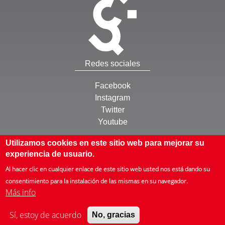
Redes sociales
Facebook
Instagram
Twitter
Youtube
Otros
Utilizamos cookies en este sitio web para mejorar su
experiencia de usuario.
Inicio
Al hacer clic en cualquier enlace de este sitio web usted nos está dando su
Mapa web
consentimiento para la instalación de las mismas en su navegador.
Más info
Què és l'ISTAS
Zer da ISTAS
Que é ISTAS
About us
ISTAS en bref
© ISTAS, Instituto Sindical de Trabajo, Ambiente y Salud. Todos los derechos
Sí, estoy de acuerdo
No, gracias
reservados
Desarrollo web de
Neenot