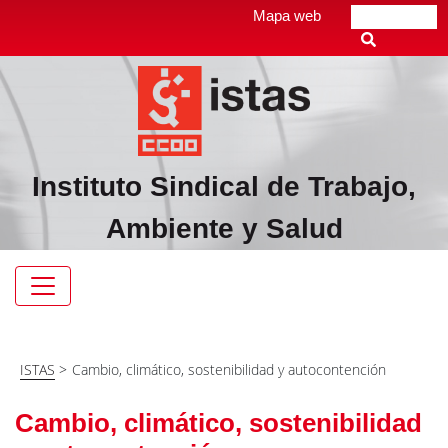
Pasar
Top
Mapa web
Buscar
al
header
contenido
menú
principal
Instituto Sindical de Trabajo,
Ambiente y Salud
Navegación
principal
ISTAS
>
Cambio, climático, sostenibilidad y autocontención
Cambio, climático, sostenibilidad