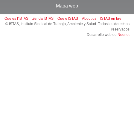
Mapa web
Què és l'ISTAS
Zer da ISTAS
Que é ISTAS
About us
ISTAS en bref
© ISTAS, Instituto Sindical de Trabajo, Ambiente y Salud. Todos los derechos
reservados
Desarrollo web de
Neenot