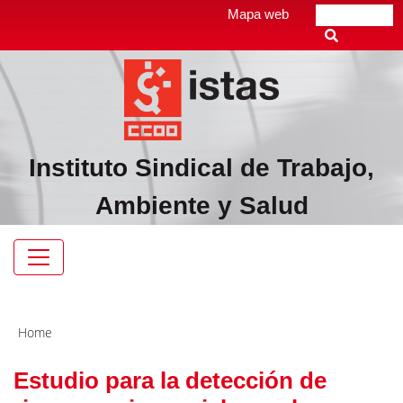
Pasar
Top
Mapa web
Buscar
al
header
contenido
menú
principal
Instituto Sindical de Trabajo,
Ambiente y Salud
Navegación
principal
Home
Estudio para la detección de