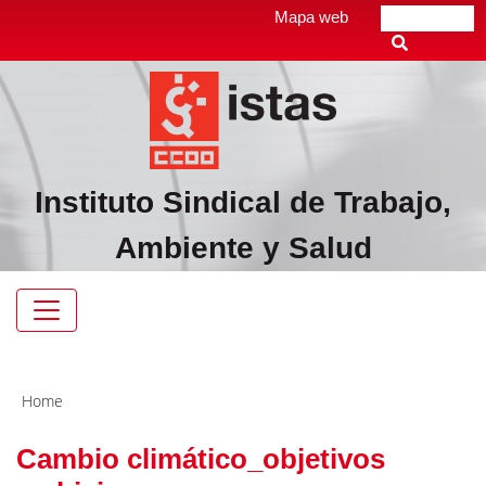
Pasar
Top
Mapa web
Buscar
al
header
contenido
menú
principal
Instituto Sindical de Trabajo,
Ambiente y Salud
Navegación
principal
Home
Cambio climático_objetivos