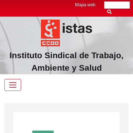
Pasar
Top
Mapa web
Buscar
al
header
contenido
menú
principal
Instituto Sindical de Trabajo,
Ambiente y Salud
Navegación
principal